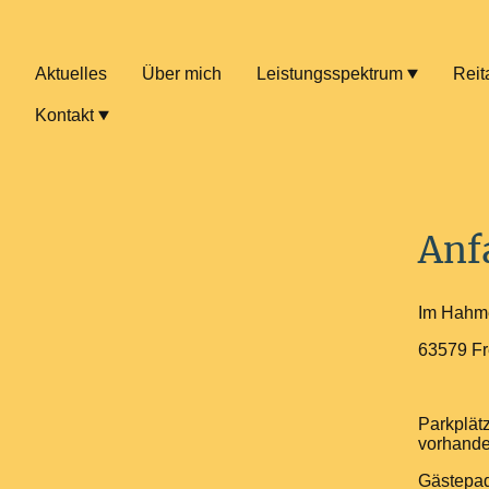
Aktuelles
Über mich
Leistungsspektrum
Reit
Kontakt
Anf
Im Hahm
63579 Fr
Parkplät
vorhande
Gästepad